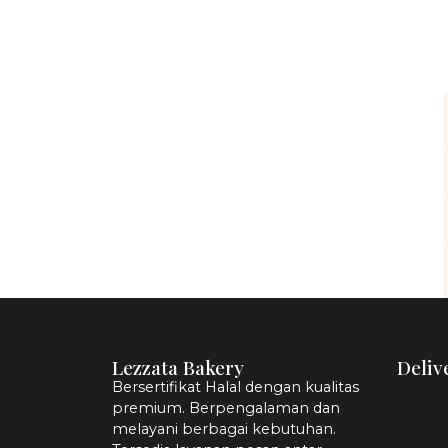
Lezzata Bakery
Deliv
Bersertifikat Halal dengan kualitas
premium. Berpengalaman dan
melayani berbagai kebutuhan.