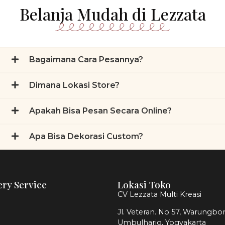
Belanja Mudah di Lezzata
Bagaimana Cara Pesannya?
Dimana Lokasi Store?
Apakah Bisa Pesan Secara Online?
Apa Bisa Dekorasi Custom?
ery Service
Lokasi Toko
CV Lezzata Multi Kreasi
Jl. Veteran. No 57, Warungbor
Umbulharjo, Yogyakarta