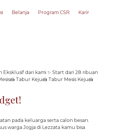
si
Belanja
Program CSR
Karir
Eksklusif dari kami ✨ Start dari 28 ribuan
r Mesis🍰 Tabur Keju🍰 Tabur Mesis Keju🍰
dget!
atan pada keluarga serta calon besan.
sus warga Jogja di Lezzata kamu bisa