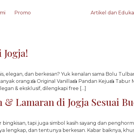
mi
Promo
Artikel dan Eduka
 Jogja!
nis, elegan, dan berkesan? Yuk kenalan sama Bolu Tulban 
rit banyak orang:🍰 Original Vanilla🍰 Pandan Keju🍰 Tabu
an & eksklusif, dilengkapi free […]
 & Lamaran di Jogja Sesuai Bu
bingkisan, tapi juga simbol kasih sayang dan penghorm
nnya lengkap, dan tentunya berkesan. Kabar baiknya, khu