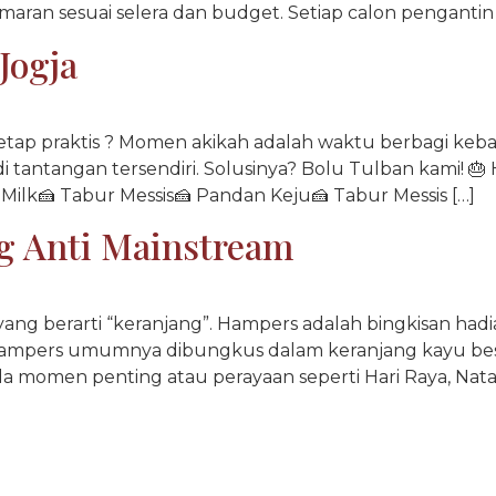
aran sesuai selera dan budget. Setiap calon pengantin 
Jogja
i tetap praktis ? Momen akikah adalah waktu berbagi keba
di tantangan tersendiri. Solusinya? Bolu Tulban kami! 🎂
la Milk🍰 Tabur Messis🍰 Pandan Keju🍰 Tabur Messis […]
g Anti Mainstream
 yang berarti “keranjang”. Hampers adalah bingkisan had
Hampers umumnya dibungkus dalam keranjang kayu bes
a momen penting atau perayaan seperti Hari Raya, Natal