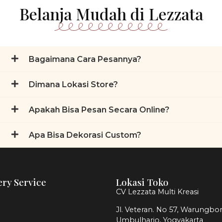
Belanja Mudah di Lezzata
Bagaimana Cara Pesannya?
Dimana Lokasi Store?
Apakah Bisa Pesan Secara Online?
Apa Bisa Dekorasi Custom?
ery Service
Lokasi Toko
CV Lezzata Multi Kreasi
Jl. Veteran. No 57, Warungbor
Umbulharjo, Yogyakarta