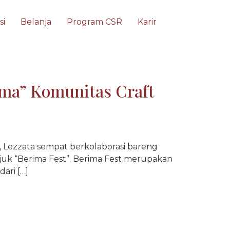
si
Belanja
Program CSR
Karir
ma” Komunitas Craft
, Lezzata sempat berkolaborasi bareng
juk “Berima Fest”. Berima Fest merupakan
ari […]