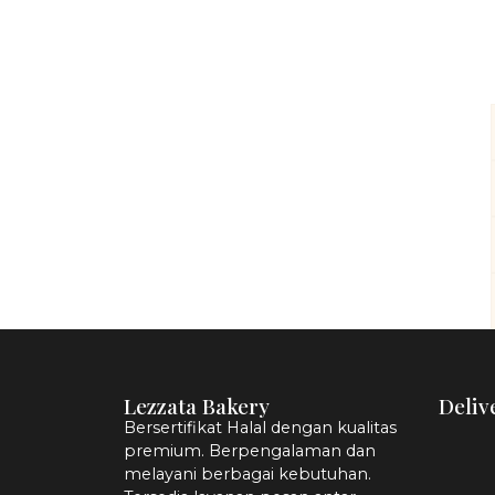
Lezzata Bakery
Deliv
Bersertifikat Halal dengan kualitas
premium. Berpengalaman dan
melayani berbagai kebutuhan.