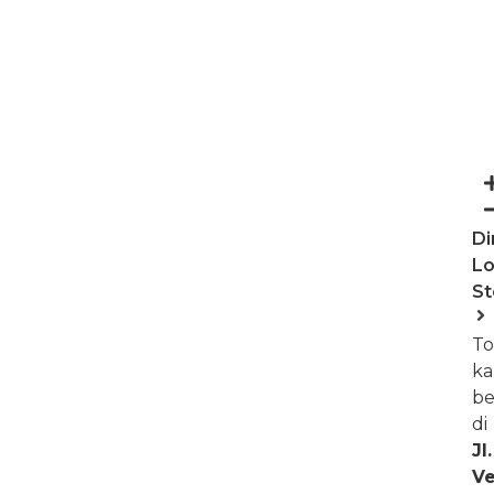
D
Lo
St
To
ka
be
di
Jl.
Ve