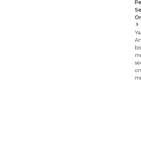
P
Se
On
Ya
A
bi
m
se
on
me