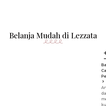
Belanja Mudah di Lezzata
B
Ca
Pe
A
da
m
k