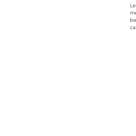
Le
me
be
ca