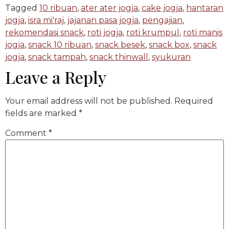
Tagged
10 ribuan
,
ater ater jogja
,
cake jogja
,
hantaran
jogja
,
isra mi'raj
,
jajanan pasa jogja
,
pengajian
,
rekomendasi snack
,
roti jogja
,
roti krumpul
,
roti manis
jogja
,
snack 10 ribuan
,
snack besek
,
snack box
,
snack
jogja
,
snack tampah
,
snack thinwall
,
syukuran
Leave a Reply
Your email address will not be published.
Required
fields are marked
*
Comment
*